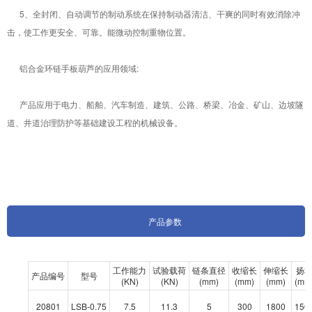
5、全封闭、自动调节的制动系统在保持制动器清洁、干爽的同时有效消除冲
击，使工作更安全、可靠。能微动控制重物位置。
铝合金环链手板葫芦的应用领域:
产品应用于电力、船舶、汽车制造、建筑、公路、桥梁、冶金、矿山、边坡隧
道、井道治理防护等基础建设工程的机械设备。
产品参数
工作能力
试验载荷
链条直径
收缩长
伸缩长
扬
产品编号
型号
(KN)
(KN)
(mm)
(mm)
(mm)
(mm
20801
LSB-0.75
7.5
11.3
5
300
1800
150