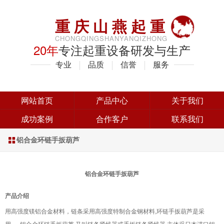
重庆山燕起重
CHONGQINGSHANYANQIZHONG
20年
专注起重设备研发与生产
专业
品质
信誉
服务
网站首页
产品中心
关于我们
成功案例
合作客户
联系我们
铝合金环链手扳葫芦

铝合金环链手扳葫芦
产品介绍
用高强度镁铝合金材料，链条采用高强度特制合金钢材料,环链手扳葫芦是采
用 铝合金环链手扳葫芦,又叫链条紧线器或手扳链条紧线器,主体采日本进口铝