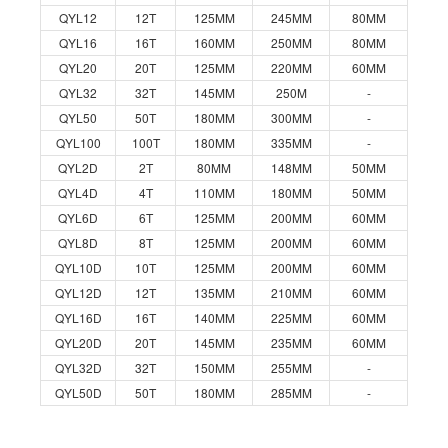
QYL12
12T
125MM
245MM
80MM
QYL16
16T
160MM
250MM
80MM
QYL20
20T
125MM
220MM
60MM
QYL32
32T
145MM
250M
-
QYL50
50T
180MM
300MM
-
QYL100
100T
180MM
335MM
-
QYL2D
2T
80MM
148MM
50MM
QYL4D
4T
110MM
180MM
50MM
QYL6D
6T
125MM
200MM
60MM
QYL8D
8T
125MM
200MM
60MM
QYL10D
10T
125MM
200MM
60MM
QYL12D
12T
135MM
210MM
60MM
QYL16D
16T
140MM
225MM
60MM
QYL20D
20T
145MM
235MM
60MM
QYL32D
32T
150MM
255MM
-
QYL50D
50T
180MM
285MM
-