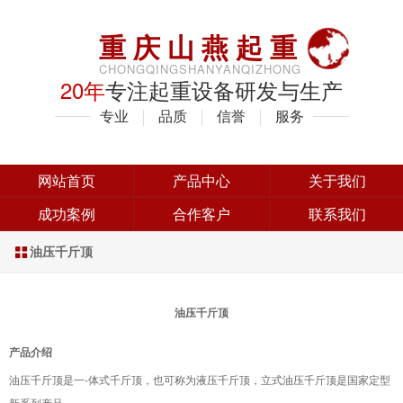
重庆山燕起重
CHONGQINGSHANYANQIZHONG
20年
专注起重设备研发与生产
专业
品质
信誉
服务
网站首页
产品中心
关于我们
成功案例
合作客户
联系我们
油压千斤顶

油压千斤顶
产品介绍
油压千斤顶是一-体式千斤顶，也可称为液压千斤顶，立式油压千斤顶是国家定型
新系列产品。