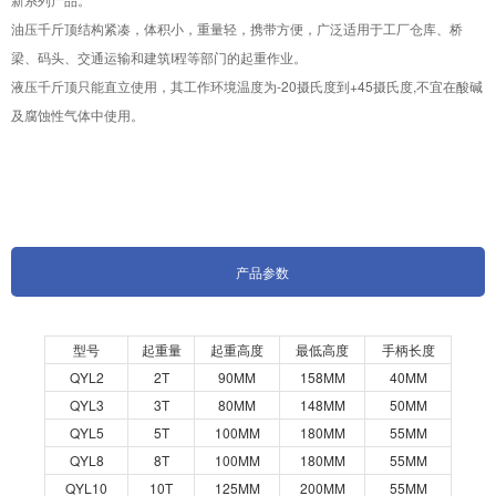
油压千斤顶结构紧凑，体积小，重量轻，携带方便，广泛适用于工厂仓库、桥
梁、码头、交通运输和建筑I程等部门的起重作业。
液压千斤顶只能直立使用，其工作环境温度为-20摄氏度到+45摄氏度,不宜在酸碱
及腐蚀性气体中使用。
产品参数
型号
起重量
起重高度
最低高度
手柄长度
QYL2
2T
90MM
158MM
40MM
QYL3
3T
80MM
148MM
50MM
QYL5
5T
100MM
180MM
55MM
QYL8
8T
100MM
180MM
55MM
QYL10
10T
125MM
200MM
55MM