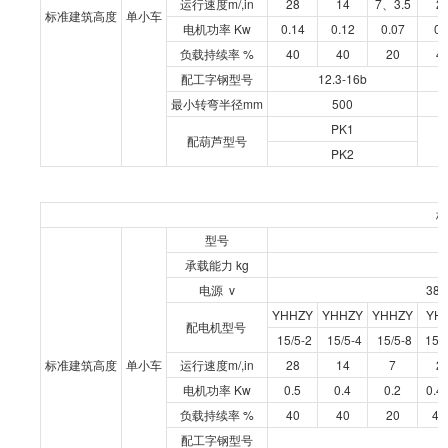
运行速度m/,in
28
14
7、3.5
2
标准建筑高度
单小车
电机功率 Kw
0.14
0.12
0.07
0.
负载持续率 %
40
40
20
4
配工字钢型号
12.3-16b
最小转弯半径mm
500
PK1
配葫芦型号
PK2
标
型号
承载能力 kg
电源 v
380
YHHZY
YHHZY
YHHZY
YH
配电机型号
15/5-2
15/5-4
15/5-8
15/5
标准建筑高度
单小车
运行速度m/,in
28
14
7
28
电机功率 Kw
0.5
0.4
0.2
0.4/
负载持续率 %
40
40
20
40
配工字钢型号
1