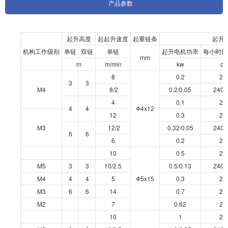
产品参数
起升高度
起起升速度
起重链条
起升
机构工作级别
单链
双链
单链
起升电机功率
每小时接
mm
m
m/min
kw
c/
8
0.2
24
3
3
M4
8/2
0.2/0.05
240/
4
0.1
24
4
4
Φ4x12
12
0.3
24
M3
12/2
0.32/0.05
240/
6
6
6
0.2
24
10
0.5
24
M5
3
3
10/2.5
0.5/0.13
240/
M4
4
4
5
Φ5x15
0.3
24
M3
6
6
14
0.7
24
M2
7
0.62
24
10
1
24