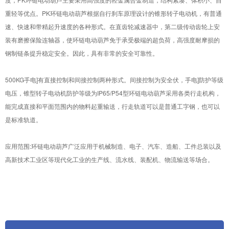
重轻等优点。PK环链电动葫芦根据自行刹车原理设计的锥形转子电动机，有普通
速、快速和带精起升速度的各种形式。在直齿轮减速器中，第二级传动齿轮上安
装有磨擦保险连轴器，使环链电动葫芦免于承受极端的超负荷，高强度耐摩损的
钢制链条提升稳定安全。因此，具有非常的安全可靠性。
500KG手电]有直接控制和间接控制两种形式。间接控制为安全伏，手电]防护等级
电压，锥型转子电动机防护等级为IP65/P54型环链电动葫芦采用各类行走机构，
能完成直接和平面范围内的物料起重输送，行走轨道可以是普通工字钢，也可以
是标准轨道。
应用范围:环链电动葫芦广泛应用于机械制造、电子、汽车、造船、工件总装以及
高新技术工业区等现代化工业的生产线、流水线、装配机、物流输送等场合。