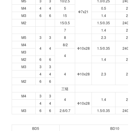
M5
3
3
10/2.5
1.0/0.25
240/
M4
4
4
5
0.5
24
Φ7x21
M3
6
6
15
1.4
24
M2
15/3.5
1.5/0.35
240/
7
1.4
24
M5
3
3
8
2.3
24
M4
8/2
4
4
Φ10x28
1.5/0.35
240/
M3
4
M2
6
6
1.4
24
M3
3
3
4
4
4
Φ10x28
2.3
24
M2
6
6
三链
M4
3
3
4
1.4
24
4
4
Φ10x28
M3
6
6
2.6/0.7
1.5/0.35
240/
BD5
BD10